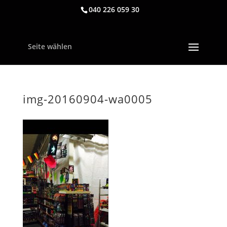
040 226 059 30
Seite wählen
img-20160904-wa0005