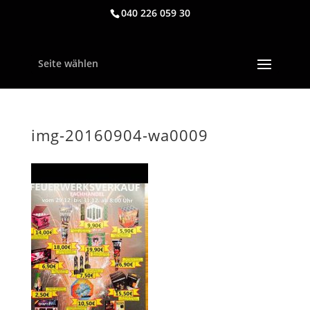
040 226 059 30
Seite wählen
img-20160904-wa0009