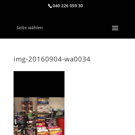
040 226 059 30
Seite wählen
img-20160904-wa0034