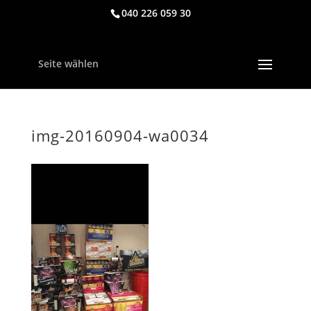
040 226 059 30
Seite wählen
img-20160904-wa0034