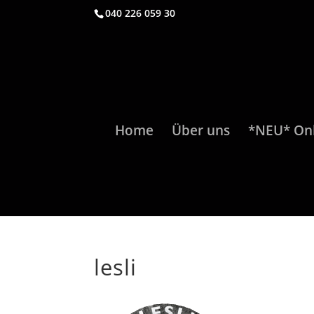
040 226 059 30
Home
Über uns
*NEU* On
lesli